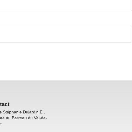
tact
e Stéphanie Dujardin EI,
te au Barreau du Val-de-
e